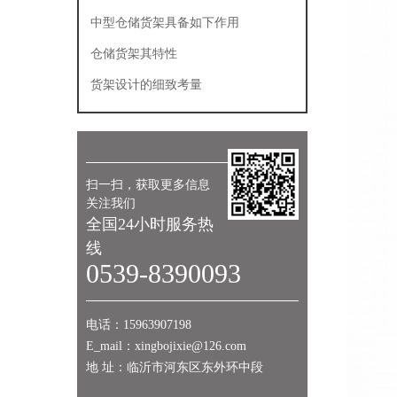
使用
中型仓储货架具备如下作用
仓储货架其特性
货架设计的细致考量
扫一扫，获取更多信息
关注我们
全国24小时服务热
线
0539-8390093
电话：15963907198
E_mail：xingbojixie@126.com
地 址：临沂市河东区东外环中段