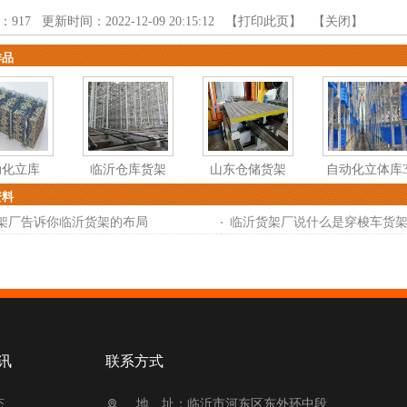
：
917
更新时间：2022-12-09 20:15:12 【
打印此页
】 【
关闭
】
作品
动化立库
临沂仓库货架
山东仓储货架
自动化立体库
资料
架厂告诉你临沂货架的布局
临沂货架厂说什么是穿梭车货
讯
联系方式
态
地 址：临沂市河东区东外环中段