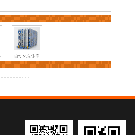
3
自动化立体库
架