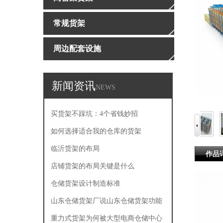
常规货架
周边配套设施
新闻资讯
NEWS
买货架不踩坑：4个省钱妙招
如何选择适合我的仓库的货架
临沂货架的布局
作品
店铺货架的布局关键是什么
仓储货架设计制造标准
山东仓储货架厂说山东仓储货架功能
有哪些
重力式货架为何被大型电商仓储中心