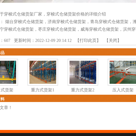
于穿梭式仓储货架厂家，穿梭式仓储货架价格的详细介绍
品：
烟台穿梭式仓储货架
，
济南穿梭式仓储货架
，
青岛穿梭式仓储货架
，
宁穿梭式仓储货架
，
枣庄穿梭式仓储货架
，
威海穿梭式仓储货架
，
滨州穿
：
607
更新时间：2022-12-09 20:14:12 【
打印此页
】 【
关闭
】
作品
力式货架
重力式货架1
重力式货架2
压入式货架
资料
文章！