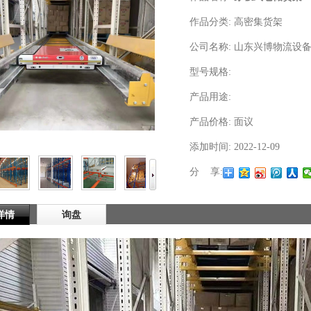
作品分类:
高密集货架
公司名称:
山东兴博物流设
型号规格:
产品用途:
产品价格:
面议
添加时间:
2022-12-09
分 享:
详情
询盘