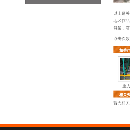
以上是关
地区作
货架
，
济
点击次数
相关
重
相关
暂无相关