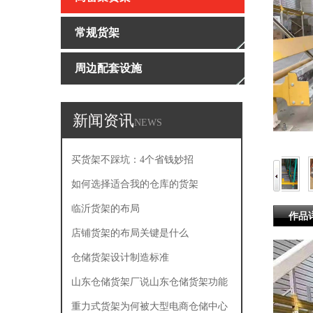
常规货架
周边配套设施
新闻资讯
NEWS
买货架不踩坑：4个省钱妙招
如何选择适合我的仓库的货架
临沂货架的布局
作品
店铺货架的布局关键是什么
仓储货架设计制造标准
山东仓储货架厂说山东仓储货架功能
有哪些
重力式货架为何被大型电商仓储中心