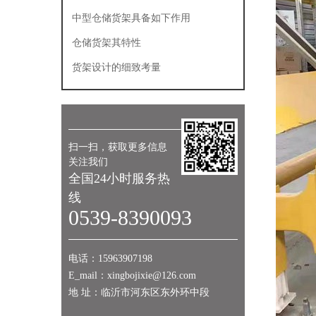
使用
中型仓储货架具备如下作用
仓储货架其特性
货架设计的细致考量
扫一扫，获取更多信息
关注我们
全国24小时服务热
线
0539-8390093
电话：15963907198
E_mail：xingbojixie@126.com
地 址：临沂市河东区东外环中段