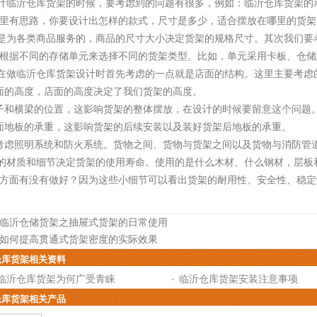
临沂仓库货架的时候，要考虑到的问题有很多，例如：临沂仓库货架的承
里有思路，你要设计出怎样的款式，尺寸是多少，适合摆放在哪里的货架
为各类商品服务的，商品的尺寸大小决定货架的规格尺寸。其次我们要考
根据不同的存储单元来选择不同的货架类型。比如，单元采用卡板、仓储
做临沂仓库货架设计时首先考虑的一点就是店面的结构。这里主要考虑
面的高度，店面的高度决定了我们货架的高度。
和横梁的位置，这影响货架的整体摆放，在设计的时候要留意这个问题
地板的承重，这影响货架的后续安装以及装好货架后地板的承重。
虑照明系统和防火系统。货物之间、货物与货架之间以及货物与消防管
材质和细节决定货架的使用寿命。使用的是什么木材、什么钢材，层板和
方面有没有做好？因为这些小细节可以看出货架的耐用性、安全性、稳定
临沂仓储货架之抽屉式货架的日常使用
如何提高贯通式货架密度的实际效果
仓库货架相关资料
临沂仓库货架为何广受青睐
临沂仓库货架安装注意事项
仓库货架相关产品