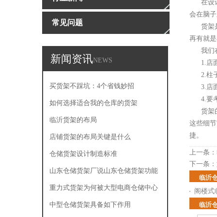
在设计
会在脑子
常见问题
货架是
再有就是
我们在
新闻资讯
NEWS
1.店
2.柱子
买货架不踩坑：4个省钱妙招
3.店面
4.要考
如何选择适合我的仓库的货架
货架的
临沂货架的布局
这些细节
捷。
店铺货架的布局关键是什么
上一条：
仓储货架设计制造标准
下一条：
山东仓储货架厂说山东仓储货架功能
临沂
有哪些
重力式货架为何被大型电商仓储中心
阁楼式
使用
中型仓储货架具备如下作用
临沂