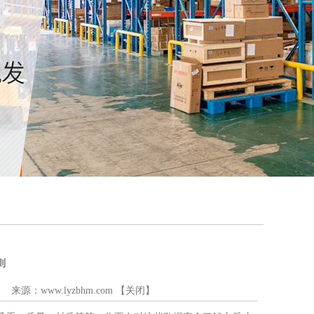
则
:06 来源：
www.lyzbhm.com
【
关闭
】