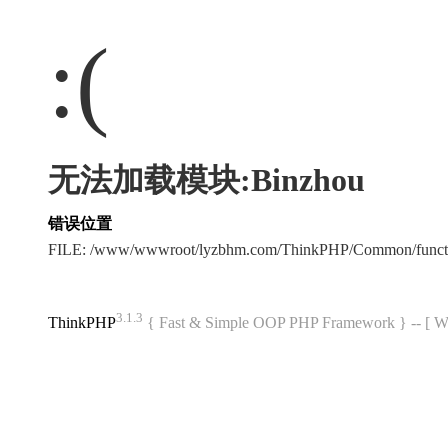
:(
无法加载模块:Binzhou
错误位置
FILE: /www/wwwroot/lyzbhm.com/ThinkPHP/Common/func
3.1.3
ThinkPHP
{ Fast & Simple OOP PHP Framework } -- 