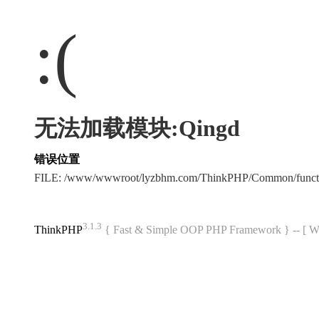
:(
无法加载模块:Qingd
错误位置
FILE: /www/wwwroot/lyzbhm.com/ThinkPHP/Common/func
3.1.3
ThinkPHP
{ Fast & Simple OOP PHP Framework } -- 