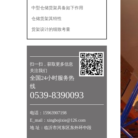
使用
中型仓储货架具备如下作用
仓储货架其特性
货架设计的细致考量
扫一扫，获取更多信息
关注我们
全国24小时服务热
线
0539-8390093
电话：15963907198
E_mail：xingbojixie@126.com
地 址：临沂市河东区东外环中段