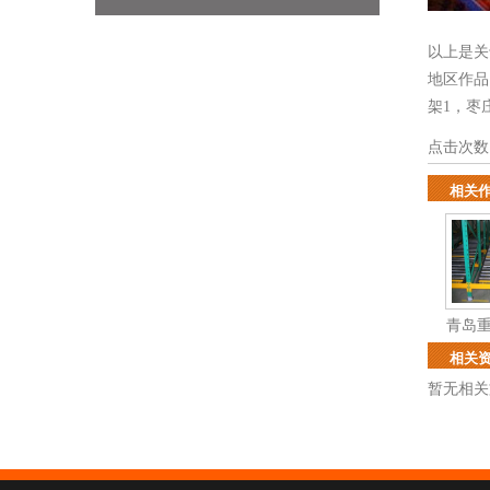
以上是关
地区作
架1
，
枣
点击次数
相关
青岛
相关
暂无相关