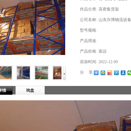
作品分类:
高密集货架
公司名称:
山东兴博物流设
型号规格:
产品用途:
产品价格:
面议
添加时间:
2022-12-09
分 享:
详情
询盘