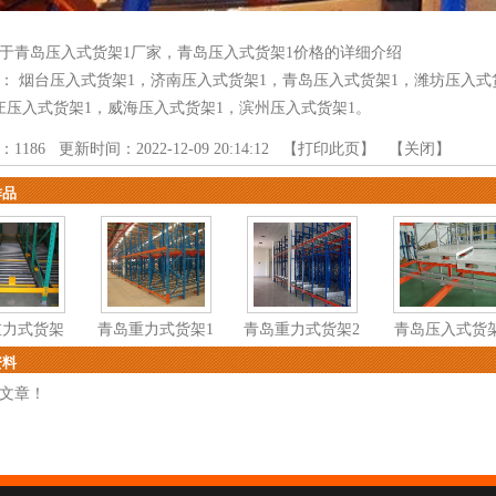
于青岛压入式货架1厂家，青岛压入式货架1价格的详细介绍
品：
烟台压入式货架1
，
济南压入式货架1
，
青岛压入式货架1
，
潍坊压入式
庄压入式货架1
，
威海压入式货架1
，
滨州压入式货架1
。
：
1186
更新时间：2022-12-09 20:14:12 【
打印此页
】 【
关闭
】
作品
重力式货架
青岛重力式货架1
青岛重力式货架2
青岛压入式货
资料
文章！