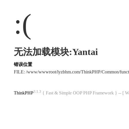
:(
无法加载模块:Yantai
错误位置
FILE: /www/wwwroot/lyzbhm.com/ThinkPHP/Common/func
3.1.3
ThinkPHP
{ Fast & Simple OOP PHP Framework } -- 